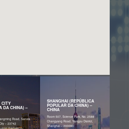
SHANGHAI (REPÚBLICA
 CITY
POPULAR DA CHINA) –
A DA CHINA) –
CHINA
Room 507, Science Park, No. 2588
uangming Road, Sanxia
Changyang Road, Yangpu District,
 City – 23742
Shanghai – 200090
uang.chieh@‌rcg-