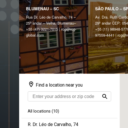
BLUMENAU – SC
SÃO PAULO – S
Rua Dr. Léo de Carvalho, 74 –
Av. Dra. Ruth Card
25º andar – Velha, Blumenau–
29º andar CEP: 05
+55 (47) 3221-7015 | rcg@‌rcg-
+55 (11) 98948-5770
global.com
97559-4441 | rcg@‌