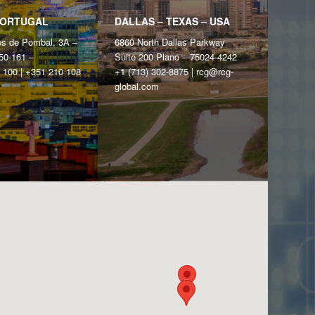
PORTUGAL
DALLAS – TEXAS – USA
s de Pombal, 3A –
6860 North Dallas Parkway
50-161 –
Suite 200 Plano – 75024-4242
 100 | +351 210 108
+1 (713) 302-8875 | rcg@‌rcg-
global.com