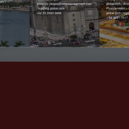
com |
armando.vargas@mriskmanagement.com
global.com | An
| rcg@‌rcg-global.com
Pfuetzenreiter –
+52 55 2093 3696
global.com | rcg
+ 55 3221-7017 