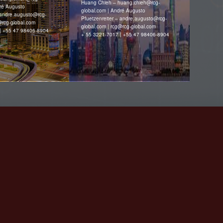
Huang Chieh – huang.chieh@‌rcg-
dré Augusto
global.com | André Augusto
 andre.augusto@‌rcg-
Pfuetzenreiter – andre.augusto@‌rcg-
@‌rcg-global.com
global.com | rcg@‌rcg-global.com
| +55 47 98406-8904
+ 55 3221-7017 | +55 47 98406-8904