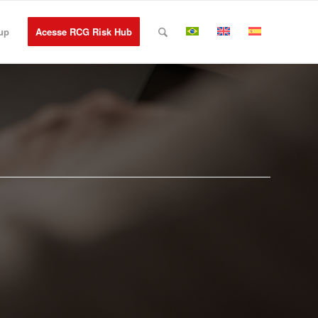
up
Acesse RCG Risk Hub