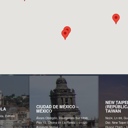
NEW TAIPEI
CIUDAD DE MÉXICO –
(REPÚBLIC
OLA
MÉXICO
TAIWAN
ta, Edifício
Álvaro Obregón, Insurgentes Sur 1898,
No24, Ln 69, G
Piso 12, Oficina 01 La Florida – 01020
Dist. New Taipei
Armando Vargas –
Huang Chieh – h