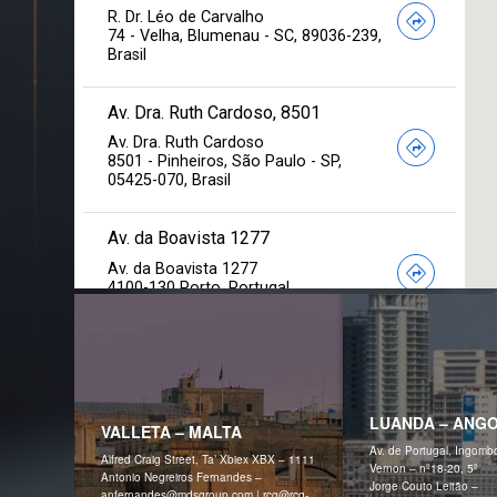
LUANDA – ANG
VALLETA – MALTA
Av. de Portugal, Ingombo
Alfred Craig Street, Ta’ Xbiex XBX – 1111
Vernon – nº18-20, 5º
Antonio Negreiros Fernandes –
Jorge Couto Leitão –
anfernandes@mdsgroup.com | rcg@‌rcg-