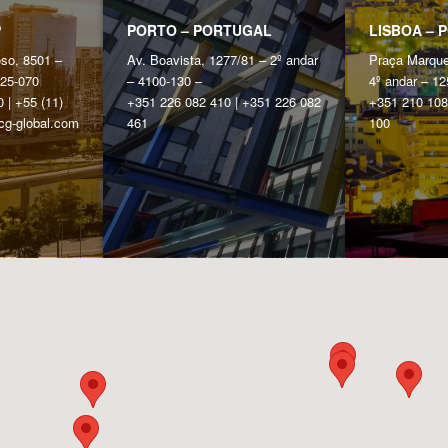
P
PORTO – PORTUGAL
LISBOA – 
oso, 8501 –
Av. Boavista, 1277/81 – 2º andar
Praça Marque
425-070
– 4100-130 –
4º andar – 12
 | +55 (11)
+351 226 082 410 | +351 226 082
+351 210 108
rcg-global.com
461
100