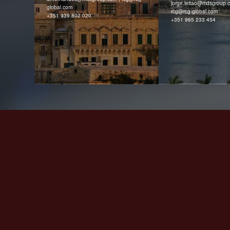
jorge.leitao@mdsgroup.
global.com
rcg@‌rcg-global.com
+351 939 802 020
+351 965 233 454