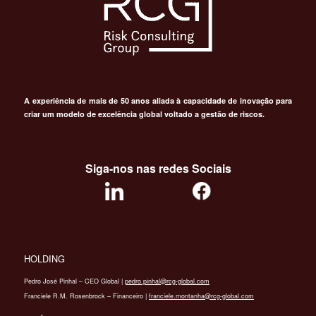
A experiência de mais de 50 anos aliada à capacidade de inovação para
criar um modelo de excelência global voltado a gestão de riscos.
Siga-nos nas redes Sociais
HOLDING
Pedro José Pinhal – CEO Global |
pedro.pinhal@‌rcg-global.com
Franciele R.M. Rosenbrock – Financeiro |
franciele.montanha@‌rcg-global.com