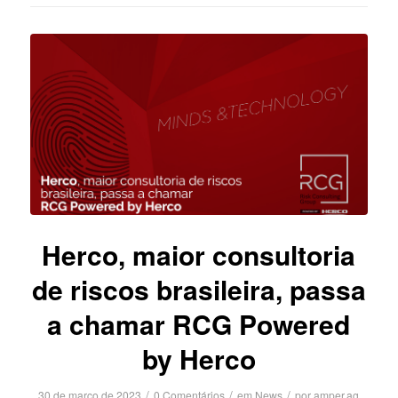
Herco, maior consultoria
de riscos brasileira, passa
a chamar RCG Powered
by Herco
/
/
/
30 de março de 2023
0 Comentários
em
News
por
amper.ag