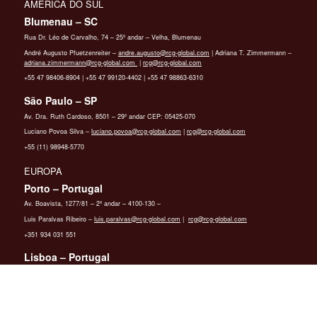
AMÉRICA DO SUL
Blumenau – SC
Rua Dr. Léo de Carvalho, 74 – 25º andar – Velha, Blumenau
André Augusto Pfuetzenreiter –
andre.augusto@‌rcg-global.com
|
Adriana T. Zimmermann –
adriana.zimmermann@‌rcg-global.com
|
rcg@‌rcg-global.com
+55 47 98406-8904 | +55 47 99120-4402
| +55 47 98863-6310
São Paulo – SP
Av. Dra. Ruth Cardoso, 8501 – 29º andar CEP: 05425-070
Luciano Povoa Silva –
luciano.povoa@‌rcg-global.com
|
rcg@‌rcg-global.com
+55 (11)
98948-5770
EUROPA
Porto – Portugal
Av. Boavista, 1277/81 – 2º andar – 4100-130 –
Luis Paralvas Ribeiro –
luis.paralvas@‌rcg-global.com
|
rcg@‌rcg-global.com
+351 934 031 551
Lisboa – Portugal
Praça Marques de Pombal, 3A – 4º andar – 1250-161 –
Inês Filipa Monteiro –
ines.monteiro@‌rcg-global.com
| Rui Miguel Almeida –
rui.almeida@‌rcg-global.com
|
rcg@‌rcg-global.com
+351 936 954 384 | +351 932 007 075