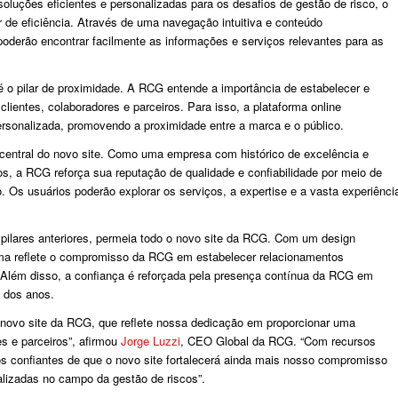
luções eficientes e personalizadas para os desafios de gestão de risco, o
 de eficiência. Através de uma navegação intuitiva e conteúdo
poderão encontrar facilmente as informações e serviços relevantes para as
é o pilar de proximidade. A RCG entende a importância de estabelecer e
clientes, colaboradores e parceiros. Para isso, a plataforma online
personalizada, promovendo a proximidade entre a marca e o público.
central do novo site. Como uma empresa com histórico de excelência e
os, a RCG reforça sua reputação de qualidade e confiabilidade por meio de
. Os usuários poderão explorar os serviços, a expertise e a vasta experiênci
.
pilares anteriores, permeia todo o novo site da RCG. Com um design
ma reflete o compromisso da RCG em estabelecer relacionamentos
 Além disso, a confiança é reforçada pela presença contínua da RCG em
o dos anos.
ovo site da RCG, que reflete nossa dedicação em proporcionar uma
s e parceiros”, afirmou
Jorge Luzzi
, CEO Global da RCG. “Com recursos
 confiantes de que o novo site fortalecerá ainda mais nosso compromisso
alizadas no campo da gestão de riscos”.