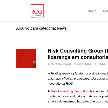
Home
A 
Arquivo para categoria: News
Risk Consulting Group (
liderança em consultoria
/
/
/
13 de junho de 2023
0 Comentários
em
News
A RCG apresenta plataforma online inovad
única aos clientes e parceiros. Descubra a
novo site da RCG
A
Risk Consulting Group (RCG)
anuncia o l
moderno, reforçando ainda mais a sua posi
através do endereço https://rcgherco.com/