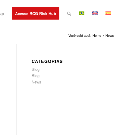
up
Acesse RCG Risk Hub
Você está aqui:
Home
/
News
CATEGORIAS
Blog
Blog
News
.