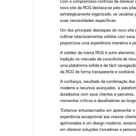
Com o compromisso contínuo de oferecer so
novo site da RCG destaca-se pelo seu pilar
estrategicamente organizado, os usuários 
suas necessidades específicas.
Um dos principais destaques do novo site 
cultivar relacionamentos sólidos com seus 
proporciona uma experiência interativa e 
A solidez da marca RCG é outro elemento 
tradição no mercado de consultoria de risc
uma plataforma sólida e de fácil navegação
da RCG de forma transparente e confiável
A confiança, resultado da combinação dos 
moderno e recursos avançados, a platafor
duradouros com seus clientes e parceiros.
momentos críticos e desafiadores ao long
“Estamos entusiasmados em apresentar o n
experiência excepcional aos nossos cliente
aprimorados e um design moderno, estamos
em oferecer soluções inovadoras e person