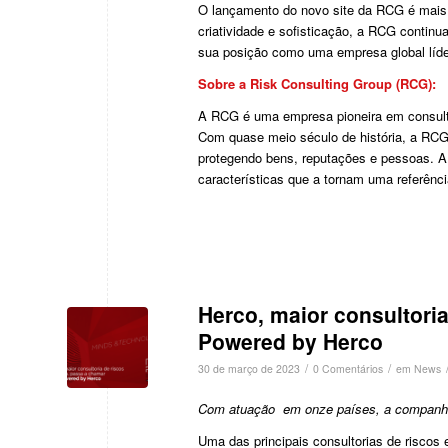
O lançamento do novo site da RCG é mais 
criatividade e sofisticação, a RCG continu
sua posição como uma empresa global líde
Sobre a Risk Consulting Group (RCG):
A RCG é uma empresa pioneira em consultor
Com quase meio século de história, a RCG
protegendo bens, reputações e pessoas. A 
características que a tornam uma referên
Herco, maior consultoria
Powered by Herco
/
/
30 de março de 2023
0 Comentários
em
News
Com atuação em onze países, a companhia 
Uma das principais consultorias de riscos e