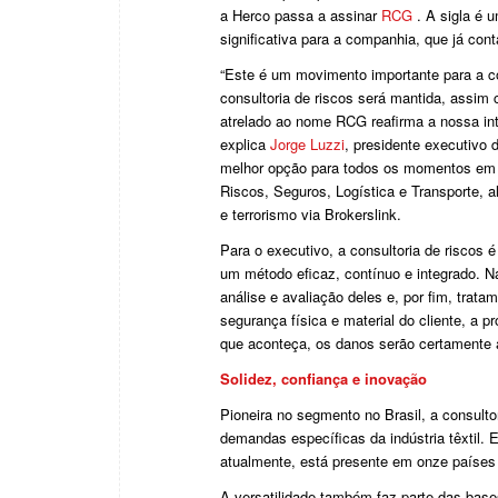
a Herco passa a assinar
RCG
. A sigla é
significativa para a companhia, que já con
“Este é um movimento importante para a c
consultoria de riscos será mantida, assim
atrelado ao nome RCG reafirma a nossa inte
explica
Jorge Luzzi
, presidente executivo
melhor opção para todos os momentos em q
Riscos, Seguros, Logística e Transporte, 
e terrorismo via Brokerslink.
Para o executivo, a consultoria de risco
um método eficaz, contínuo e integrado. N
análise e avaliação deles e, por fim, trata
segurança física e material do cliente, a p
que aconteça, os danos serão certamente 
Solidez, confiança e inovação
Pioneira no segmento no Brasil, a consult
demandas específicas da indústria têxtil. 
atualmente, está presente em onze países 
A versatilidade também faz parte das bas