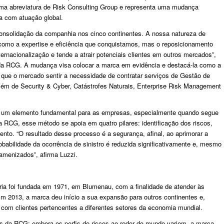
 uma abreviatura de Risk Consulting Group e representa uma mudança
ta com atuação global.
onsolidação da companhia nos cinco continentes. A nossa natureza de
 como a expertise e eficiência que conquistamos, mas o reposicionamento
rnacionalização e tende a atrair potenciais clientes em outros mercados”,
 da RCG. A mudança visa colocar a marca em evidência e destacá-la como a
ue o mercado sentir a necessidade de contratar serviços de Gestão de
além de Security & Cyber, Catástrofes Naturais, Enterprise Risk Management
s é um elemento fundamental para as empresas, especialmente quando segue
a RCG, esse método se apoia em quatro pilares: identificação dos riscos,
mento. “O resultado desse processo é a segurança, afinal, ao aprimorar a
robabilidade da ocorrência de sinistro é reduzida significativamente e, mesmo
amenizados”, afirma Luzzi.
oria foi fundada em 1971, em Blumenau, com a finalidade de atender às
Em 2013, a marca deu início a sua expansão para outros continentes e,
com clientes pertencentes a diferentes setores da economia mundial.
es da RCG: embora os perfis de riscos ao redor do mundo variem, a marca